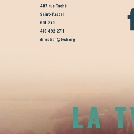
407 rue Taché
Saint-Pascal
G0L 3Y0
418 492 2711
direction@tvck.org
LA 