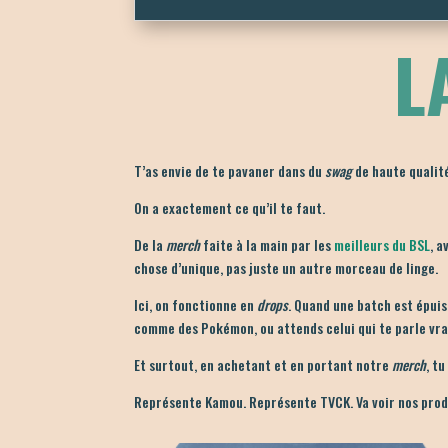
L
T’as envie de te pavaner dans du
swag
de haute qualit
On a exactement ce qu’il te faut.
De la
merch
faite à la main par les
meilleurs du BSL
, 
chose d’unique, pas juste un autre morceau de linge.
Ici, on fonctionne en
drops
. Quand une batch est épuisé
comme des Pokémon, ou attends celui qui te parle vr
Et surtout, en achetant et en portant notre
merch
, t
Représente Kamou. Représente TVCK. Va voir nos prod