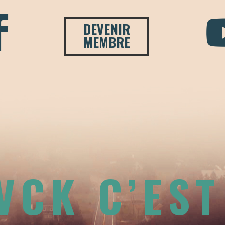

DEVENIR
MEMBRE
TVCK
C’EST