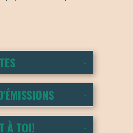
TES
D'ÉMISSIONS
 À TOI!