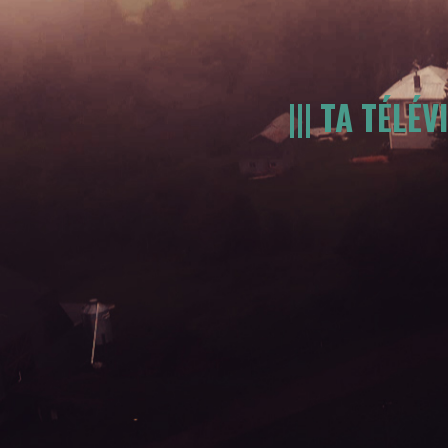
||| TA TÉL