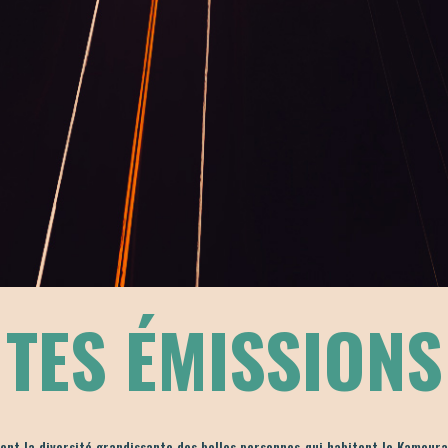
TES ÉMISSIONS
ent la diversité grandissante des belles personnes qui habitent le Kamouras