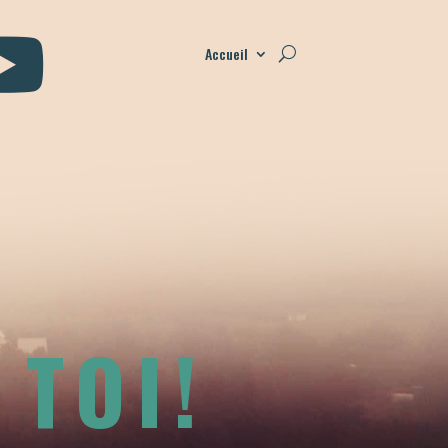

Accueil
 TOI!